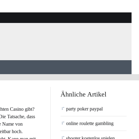
Ähnliche Artikel
party poker paypal
hten Casino gibt?
 Die Tatsache, dass
online roulette gambling
ute Name von
eitbar hoch.
shooter kostenlos spielen
geht. Kann man mit