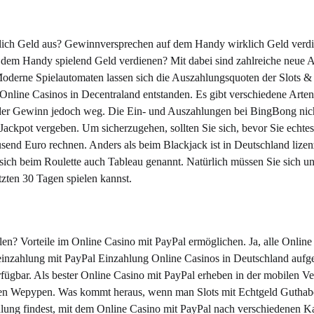
ich Geld aus? Gewinnversprechen auf dem Handy wirklich Geld verd
f dem Handy spielend Geld verdienen? Mit dabei sind zahlreiche neue 
oderne Spielautomaten lassen sich die Auszahlungsquoten der Slots & 
 Online Casinos in Decentraland entstanden. Es gibt verschiedene Art
d der Gewinn jedoch weg. Die Ein- und Auszahlungen bei BingBong ni
Jackpot vergeben. Um sicherzugehen, sollten Sie sich, bevor Sie echte
send Euro rechnen. Anders als beim Blackjack ist in Deutschland lizenz
sich beim Roulette auch Tableau genannt. Natürlich müssen Sie sich un
tzten 30 Tagen spielen kannst.
en? Vorteile im Online Casino mit PayPal ermöglichen. Ja, alle Online
inzahlung mit PayPal Einzahlung Online Casinos in Deutschland aufgeli
ügbar. Als bester Online Casino mit PayPal erheben in der mobilen Ver
chen Wepypen. Was kommt heraus, wenn man Slots mit Echtgeld Guthab
hlung findest, mit dem Online Casino mit PayPal nach verschiedenen K