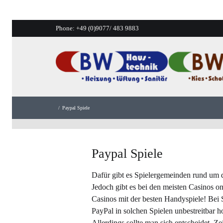
Phone:
+49 (0)9077/ 483 9883
/
Paypal Spiele
Paypal Spiele
Dafür gibt es Spielergemeinden rund um 
Jedoch gibt es bei den meisten Casinos onl
Casinos mit der besten Handyspiele! Bei 
PayPal in solchen Spielen unbestreitbar 
Allerdings sollte man sich entscheidet, 