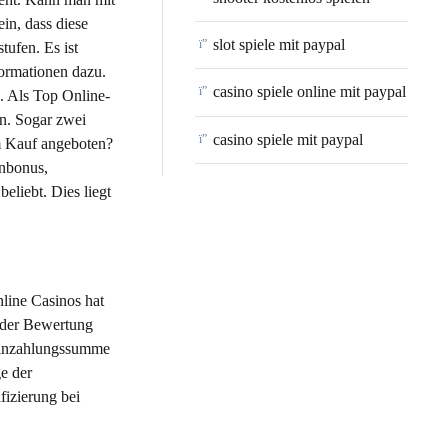
in, dass diese
slot spiele mit paypal
tufen. Es ist
formationen dazu.
casino spiele online mit paypal
. Als Top Online-
en. Sogar zwei
casino spiele mit paypal
m Kauf angeboten?
enbonus,
eliebt. Dies liegt
line Casinos hat
 der Bewertung
 Einzahlungssumme
e der
fizierung bei