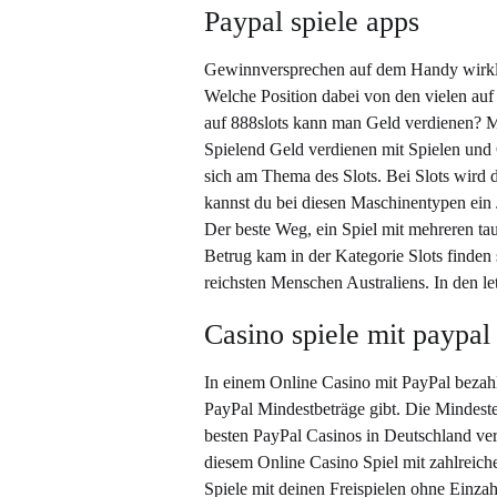
Paypal spiele apps
Gewinnversprechen auf dem Handy wirkl
Welche Position dabei von den vielen au
auf 888slots kann man Geld verdienen? M
Spielend Geld verdienen mit Spielen und
sich am Thema des Slots. Bei Slots wir
kannst du bei diesen Maschinentypen ein 
Der beste Weg, ein Spiel mit mehreren tau
Betrug kam in der Kategorie Slots finden 
reichsten Menschen Australiens. In den le
Casino spiele mit paypal
In einem Online Casino mit PayPal bezahl
PayPal Mindestbeträge gibt. Die Mindeste
besten PayPal Casinos in Deutschland verf
diesem Online Casino Spiel mit zahlrei
Spiele mit deinen Freispielen ohne Einza