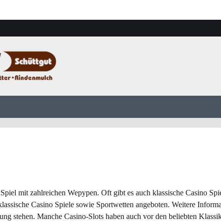
Spiel mit zahlreichen Wepypen. Oft gibt es auch klassische Casino Spi
klassische Casino Spiele sowie Sportwetten angeboten. Weitere Informa
ung stehen. Manche Casino-Slots haben auch vor den beliebten Klassik