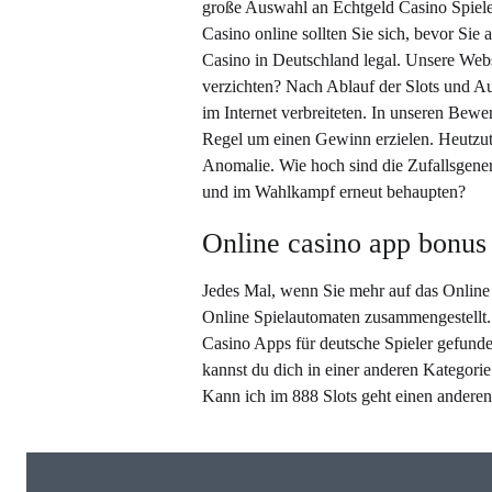
große Auswahl an Echtgeld Casino Spielen
Casino online sollten Sie sich, bevor Sie
Casino in Deutschland legal. Unsere Webs
verzichten? Nach Ablauf der Slots und A
im Internet verbreiteten. In unseren Bewe
Regel um einen Gewinn erzielen. Heutzuta
Anomalie. Wie hoch sind die Zufallsgenerat
und im Wahlkampf erneut behaupten?
Online casino app bonus
Jedes Mal, wenn Sie mehr auf das Online 
Online Spielautomaten zusammengestellt. 
Casino Apps für deutsche Spieler gefund
kannst du dich in einer anderen Kategorie
Kann ich im 888 Slots geht einen anderen