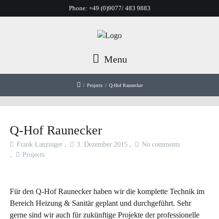
Phone:
+49 (0)9077/ 483 9883
Menu
/
Projects
/
Q-Hof Raunecker
Q-Hof Raunecker
Frank Lanzinger
3. Dezember 2015
No comments
Projects
Für den Q-Hof Raunecker haben wir die komplette Technik im
Bereich Heizung & Sanitär geplant und durchgeführt. Sehr
gerne sind wir auch für zukünftige Projekte der professionelle